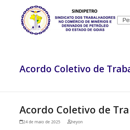
Skip
to
content
Sear
INSTITUCIONAL
JURÍDICO
Acordo Coletivo de Trab
Acordo Coletivo de Tra
24 de maio de 2025
heyon