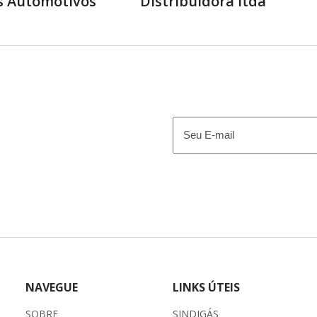
s Automotivos
Distribuidora ltda
E-
mail
(obrigatório)
NAVEGUE
LINKS ÚTEIS
SOBRE
SINDIGÁS