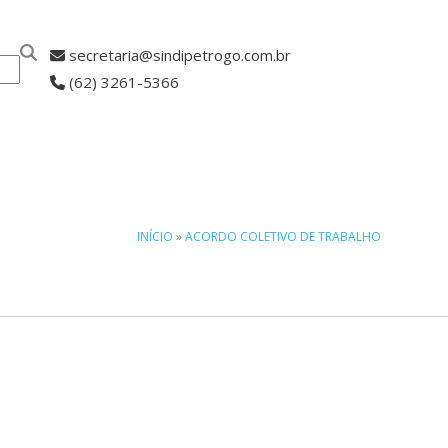
secretaria@sindipetrogo.com.br
(62) 3261-5366
ASSOCIE-SE
INÍCIO
»
ACORDO COLETIVO DE TRABALHO