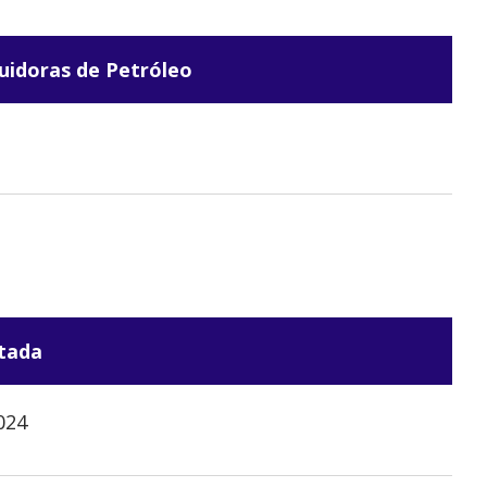
uidoras de Petróleo
tada
024