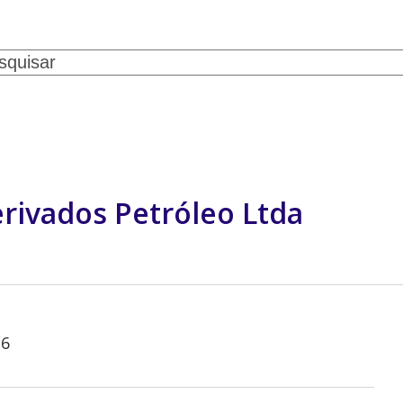
ch
SERVIÇOS
CONVÊNIOS
NOTÍCIAS
GALERIA DE FOTOS
CONTATO
ivados Petróleo Ltda
26