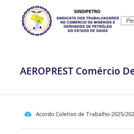
Skip
to
content
Sear
INSTITUCIONAL
JURÍDICO
AEROPREST Comércio Der
Acordo Coletivo de Trabalho-2025/20