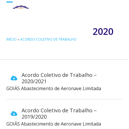
Skip
Open
Close
to
mobile
mobile
content
menu
menu
2020
INÍCIO
»
ACORDO COLETIVO DE TRABALHO
Acordo Coletivo de Trabalho –
2020/2021
GOIÁS Abastecimento de Aeronave Limitada
Acordo Coletivo de Trabalho –
2019/2020
GOIÁS Abastecimento de Aeronave Limitada