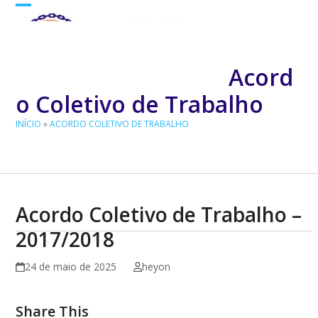
Skip
Open
Close
to
mobile
mobile
content
menu
menu
Acord
o Coletivo de Trabalho
INÍCIO
»
ACORDO COLETIVO DE TRABALHO
Acordo Coletivo de Trabalho –
2017/2018
24 de maio de 2025
heyon
Share This