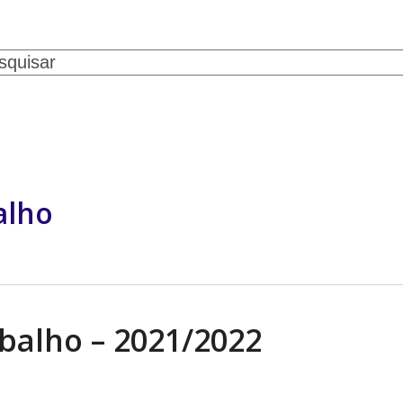
ch
SERVIÇOS
CONVÊNIOS
NOTÍCIAS
GALERIA DE FOTOS
CONTATO
alho
balho – 2021/2022