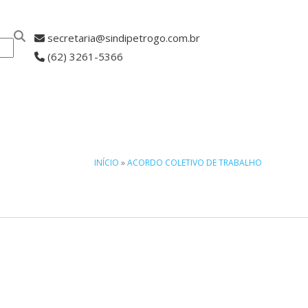
secretaria@sindipetrogo.com.br
(62) 3261-5366
ASSOCIE-SE
INÍCIO
»
ACORDO COLETIVO DE TRABALHO