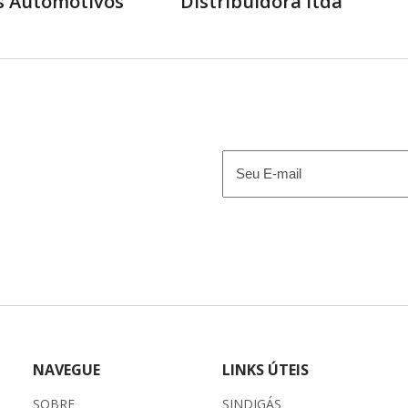
s Automotivos
Distribuidora ltda
E-
mail
(obrigatório)
NAVEGUE
LINKS ÚTEIS
SOBRE
SINDIGÁS