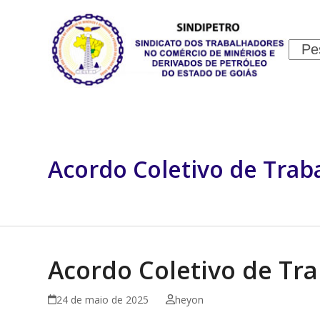
Skip
to
content
Sear
INSTITUCIONAL
JURÍDICO
Acordo Coletivo de Trab
Acordo Coletivo de Tra
24 de maio de 2025
heyon