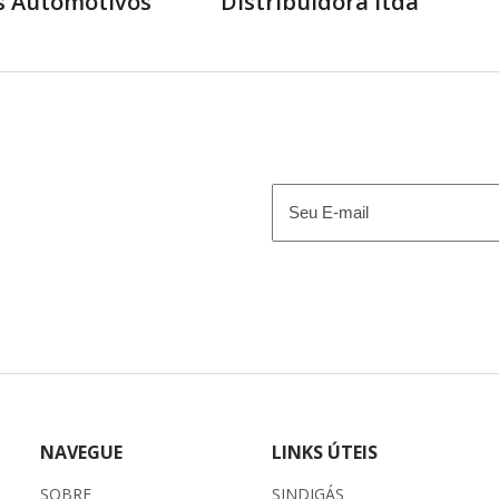
s Automotivos
Distribuidora ltda
E-
mail
(obrigatório)
NAVEGUE
LINKS ÚTEIS
SOBRE
SINDIGÁS