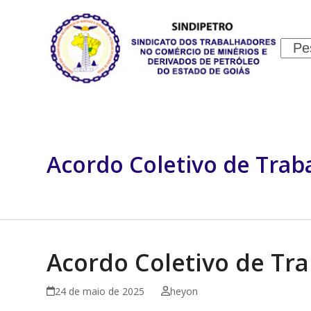
Skip
to
content
Sear
INSTITUCIONAL
JURÍDICO
Acordo Coletivo de Trab
Acordo Coletivo de Tra
24 de maio de 2025
heyon