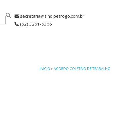
secretaria@sindipetrogo.com.br
(62) 3261-5366
ASSOCIE-SE
INÍCIO
»
ACORDO COLETIVO DE TRABALHO