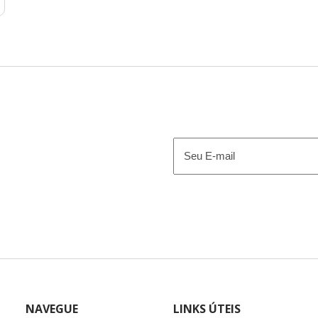
E-
mail
(obrigatório)
NAVEGUE
LINKS ÚTEIS