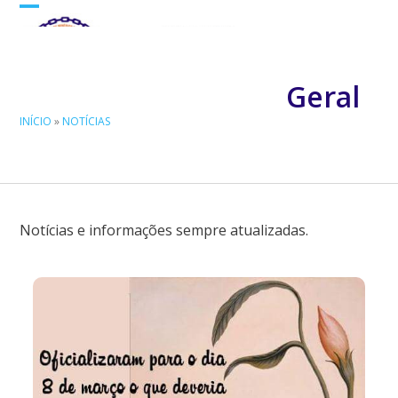
Skip
Open
Close
to
mobile
mobile
content
menu
menu
Geral
INÍCIO
»
NOTÍCIAS
Notícias e informações sempre atualizadas.