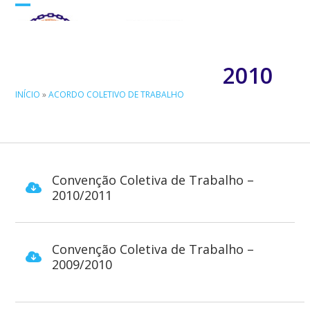
Skip
Open
Close
to
mobile
mobile
content
menu
menu
2010
INÍCIO
»
ACORDO COLETIVO DE TRABALHO
Convenção Coletiva de Trabalho –
2010/2011
Convenção Coletiva de Trabalho –
2009/2010