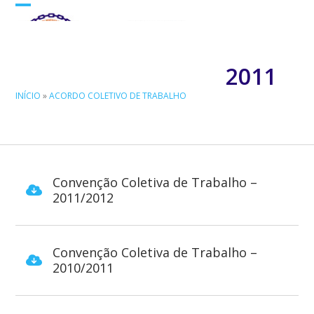
Skip
Open
Close
to
mobile
mobile
content
menu
menu
2011
INÍCIO
»
ACORDO COLETIVO DE TRABALHO
Convenção Coletiva de Trabalho –
2011/2012
Convenção Coletiva de Trabalho –
2010/2011