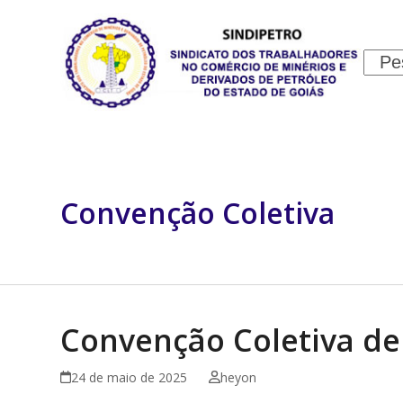
Skip
to
content
Sear
INSTITUCIONAL
JURÍDICO
Convenção Coletiva
Convenção Coletiva de
24 de maio de 2025
heyon