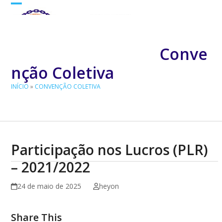
Skip
Open
Close
to
mobile
mobile
content
menu
menu
Conve
nção Coletiva
INÍCIO
»
CONVENÇÃO COLETIVA
Participação nos Lucros (PLR)
– 2021/2022
24 de maio de 2025
heyon
Share This