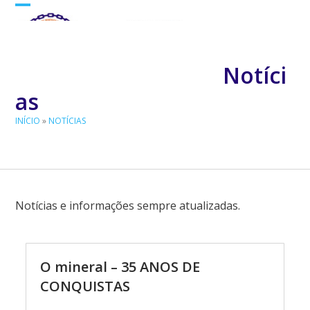
Skip
Open
Close
to
mobile
mobile
content
menu
menu
Notíci
as
INÍCIO
»
NOTÍCIAS
Notícias e informações sempre atualizadas.
O mineral – 35 ANOS DE
CONQUISTAS