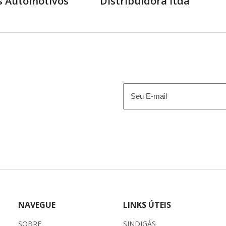
s Automotivos
Distribuidora ltda
E-
mail
(obrigatório)
NAVEGUE
LINKS ÚTEIS
SOBRE
SINDIGÁS