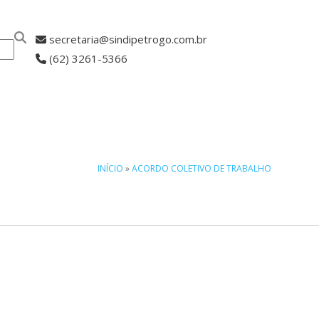
secretaria@sindipetrogo.com.br
(62) 3261-5366
ASSOCIE-SE
INÍCIO
»
ACORDO COLETIVO DE TRABALHO