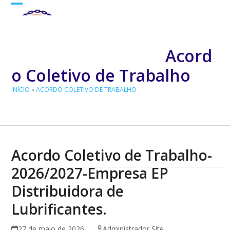
Skip
Open
Close
to
mobile
mobile
content
menu
menu
Acord
o Coletivo de Trabalho
INÍCIO
»
ACORDO COLETIVO DE TRABALHO
Acordo Coletivo de Trabalho-
2026/2027-Empresa EP
Distribuidora de
Lubrificantes.
27 de maio de 2026
Administrador Site