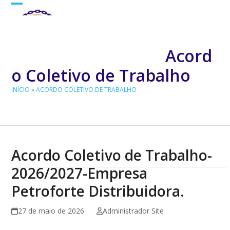
Skip
Open
Close
to
mobile
mobile
content
menu
menu
Acord
o Coletivo de Trabalho
INÍCIO
»
ACORDO COLETIVO DE TRABALHO
Acordo Coletivo de Trabalho-
2026/2027-Empresa
Petroforte Distribuidora.
27 de maio de 2026
Administrador Site