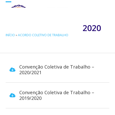
Skip
Open
Close
to
mobile
mobile
content
menu
menu
2020
INÍCIO
»
ACORDO COLETIVO DE TRABALHO
Convenção Coletiva de Trabalho –
2020/2021
Convenção Coletiva de Trabalho –
2019/2020