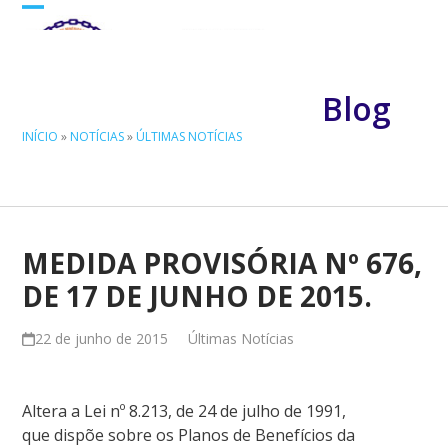
Skip
Open
Close
to
mobile
mobile
content
menu
menu
Blog
INÍCIO
»
NOTÍCIAS
»
ÚLTIMAS NOTÍCIAS
MEDIDA PROVISÓRIA Nº 676,
DE 17 DE JUNHO DE 2015.
22 de junho de 2015
Últimas Notícias
Altera a Lei nº 8.213, de 24 de julho de 1991,
que dispõe sobre os Planos de Benefícios da