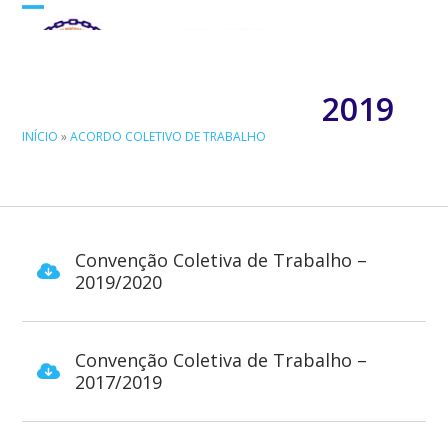
Skip
Open
Close
to
mobile
mobile
content
menu
menu
2019
INÍCIO
»
ACORDO COLETIVO DE TRABALHO
Convenção Coletiva de Trabalho –
2019/2020
Convenção Coletiva de Trabalho –
2017/2019